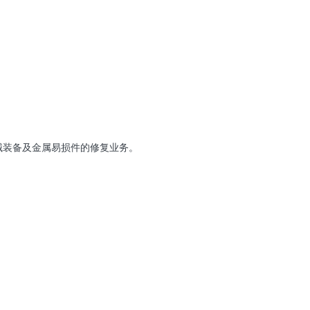
23
25
27
械装备及金属易损件的修复业务。