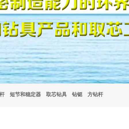
杆
短节和稳定器
取芯钻具
钻铤
方钻杆